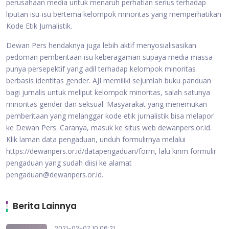
perusahaan media untuk menaruh perhatian serius terhadap
liputan isu-isu bertema kelompok minoritas yang memperhatikan
Kode Etik Jurnalistik.
Dewan Pers hendaknya juga lebih aktif menyosialisasikan
pedoman pemberitaan isu keberagaman supaya media massa
punya persepektif yang adil terhadap kelompok minoritas
berbasis identitas gender. AJI memiliki sejumlah buku panduan
bagi jurnalis untuk meliput kelompok minoritas, salah satunya
minoritas gender dan seksual. Masyarakat yang menemukan
pemberitaan yang melanggar kode etik jurnalistik bisa melapor
ke Dewan Pers. Caranya, masuk ke situs web dewanpers.or.id.
Klik laman data pengaduan, unduh formulirnya melalui
https://dewanpers.or.id/datapengaduan/form, lalu kirim formulir
pengaduan yang sudah diisi ke alamat
pengaduan@dewanpers.or.id.
Berita Lainnya
2021-02-07 10:06:21