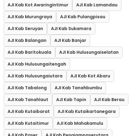
AJI Kab Kot Awaringintimur
AJI Kab Lamandau
AJI Kab Murungraya
AJI Kab Pulangpisau
AJI Kab Seruyan
AJI Kab Sukamara
AJI Kab Balangan
AJI Kab Banjar
AJI Kab Baritokuala
AJI Kab Hulusungaiselatan
AJI Kab Hulusungaitengah
AJI Kab Hulusungaiutara
AJI Kab Kot Abaru
AJI Kab Tabalong
AJI Kab Tanahbumbu
AJI Kab Tanahlaut
AJI Kab Tapin
AJI Kab Berau
AJI Kab Kutaibarat
AJI Kab Kutaikartanegara
AJI Kab Kutaitimur
AJI Kab Mahakamulu
AJI Kab Paser
AJI Kab Penajampaserutara