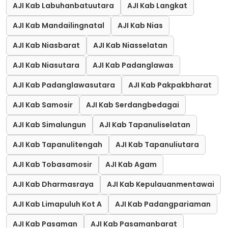
AJI Kab Labuhanbatuutara
AJI Kab Langkat
AJI Kab Mandailingnatal
AJI Kab Nias
AJI Kab Niasbarat
AJI Kab Niasselatan
AJI Kab Niasutara
AJI Kab Padanglawas
AJI Kab Padanglawasutara
AJI Kab Pakpakbharat
AJI Kab Samosir
AJI Kab Serdangbedagai
AJI Kab Simalungun
AJI Kab Tapanuliselatan
AJI Kab Tapanulitengah
AJI Kab Tapanuliutara
AJI Kab Tobasamosir
AJI Kab Agam
AJI Kab Dharmasraya
AJI Kab Kepulauanmentawai
AJI Kab Limapuluh Kot A
AJI Kab Padangpariaman
AJI Kab Pasaman
AJI Kab Pasamanbarat