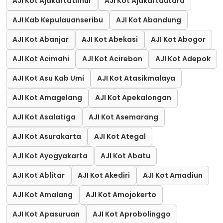
AJI Kot Ajakartatimur
AJI Kot Ajakartautara
AJI Kab Kepulauanseribu
AJI Kot Abandung
AJI Kot Abanjar
AJI Kot Abekasi
AJI Kot Abogor
AJI Kot Acimahi
AJI Kot Acirebon
AJI Kot Adepok
AJI Kot Asu Kab Umi
AJI Kot Atasikmalaya
AJI Kot Amagelang
AJI Kot Apekalongan
AJI Kot Asalatiga
AJI Kot Asemarang
AJI Kot Asurakarta
AJI Kot Ategal
AJI Kot Ayogyakarta
AJI Kot Abatu
AJI Kot Ablitar
AJI Kot Akediri
AJI Kot Amadiun
AJI Kot Amalang
AJI Kot Amojokerto
AJI Kot Apasuruan
AJI Kot Aprobolinggo