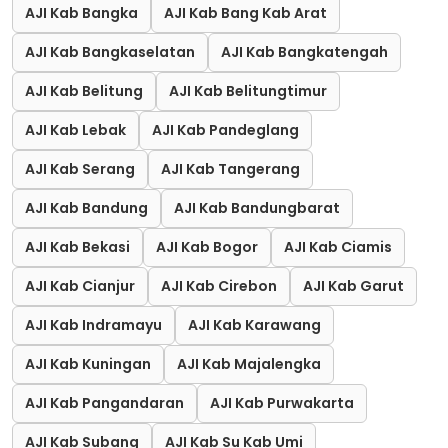
AJI Kab Bangka
AJI Kab Bang Kab Arat
AJI Kab Bangkaselatan
AJI Kab Bangkatengah
AJI Kab Belitung
AJI Kab Belitungtimur
AJI Kab Lebak
AJI Kab Pandeglang
AJI Kab Serang
AJI Kab Tangerang
AJI Kab Bandung
AJI Kab Bandungbarat
AJI Kab Bekasi
AJI Kab Bogor
AJI Kab Ciamis
AJI Kab Cianjur
AJI Kab Cirebon
AJI Kab Garut
AJI Kab Indramayu
AJI Kab Karawang
AJI Kab Kuningan
AJI Kab Majalengka
AJI Kab Pangandaran
AJI Kab Purwakarta
AJI Kab Subang
AJI Kab Su Kab Umi