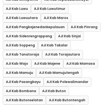
AJI Kab Luwu
AJI Kab Luwutimur
AJI Kab Luwuutara
AJI Kab Maros
AJI Kab Pangkajenedankepulauan
AJI Kab Pinrang
AJI Kab Sidenrengrappang
AJI Kab Sinjai
AJI Kab Soppeng
AJI Kab Takalar
AJI Kab Tanatoraja
AJI Kab Torajautara
AJI Kab Wajo
AJI Kab Majene
AJI Kab Mamasa
AJI Kab Mamuju
AJI Kab Mamujutengah
AJI Kab Pasangkayu
AJI Kab Polewalimandar
AJI Kab Bombana
AJI Kab Buton
AJI Kab Butonselatan
AJI Kab Butontengah