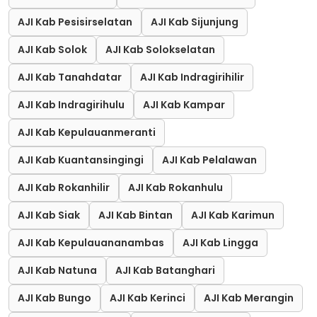
AJI Kab Pesisirselatan
AJI Kab Sijunjung
AJI Kab Solok
AJI Kab Solokselatan
AJI Kab Tanahdatar
AJI Kab Indragirihilir
AJI Kab Indragirihulu
AJI Kab Kampar
AJI Kab Kepulauanmeranti
AJI Kab Kuantansingingi
AJI Kab Pelalawan
AJI Kab Rokanhilir
AJI Kab Rokanhulu
AJI Kab Siak
AJI Kab Bintan
AJI Kab Karimun
AJI Kab Kepulauananambas
AJI Kab Lingga
AJI Kab Natuna
AJI Kab Batanghari
AJI Kab Bungo
AJI Kab Kerinci
AJI Kab Merangin