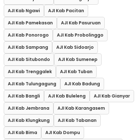
AJI Kab Ngawi
AJI Kab Pacitan
AJI Kab Pamekasan
AJI Kab Pasuruan
AJI Kab Ponorogo
AJI Kab Probolinggo
AJI Kab Sampang
AJI Kab Sidoarjo
AJI Kab Situbondo
AJI Kab Sumenep
AJI Kab Trenggalek
AJI Kab Tuban
AJI Kab Tulungagung
AJI Kab Badung
AJI Kab Bangli
AJI Kab Buleleng
AJI Kab Gianyar
AJI Kab Jembrana
AJI Kab Karangasem
AJI Kab Klungkung
AJI Kab Tabanan
AJI Kab Bima
AJI Kab Dompu