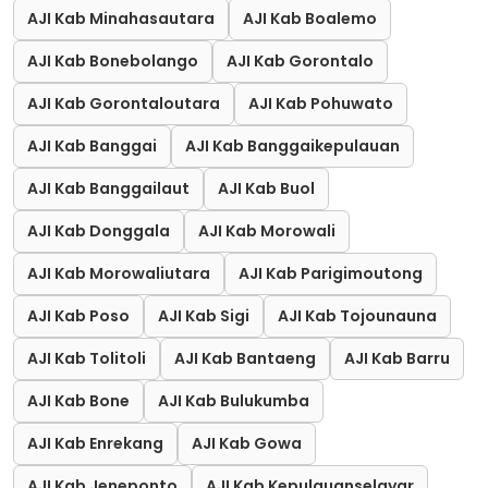
AJI Kab Minahasautara
AJI Kab Boalemo
AJI Kab Bonebolango
AJI Kab Gorontalo
AJI Kab Gorontaloutara
AJI Kab Pohuwato
AJI Kab Banggai
AJI Kab Banggaikepulauan
AJI Kab Banggailaut
AJI Kab Buol
AJI Kab Donggala
AJI Kab Morowali
AJI Kab Morowaliutara
AJI Kab Parigimoutong
AJI Kab Poso
AJI Kab Sigi
AJI Kab Tojounauna
AJI Kab Tolitoli
AJI Kab Bantaeng
AJI Kab Barru
AJI Kab Bone
AJI Kab Bulukumba
AJI Kab Enrekang
AJI Kab Gowa
AJI Kab Jeneponto
AJI Kab Kepulauanselayar