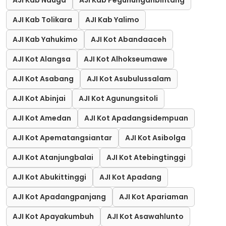
AJI Kab Nduga
AJI Kab Pegununganbintang
AJI Kab Tolikara
AJI Kab Yalimo
AJI Kab Yahukimo
AJI Kot Abandaaceh
AJI Kot Alangsa
AJI Kot Alhokseumawe
AJI Kot Asabang
AJI Kot Asubulussalam
AJI Kot Abinjai
AJI Kot Agunungsitoli
AJI Kot Amedan
AJI Kot Apadangsidempuan
AJI Kot Apematangsiantar
AJI Kot Asibolga
AJI Kot Atanjungbalai
AJI Kot Atebingtinggi
AJI Kot Abukittinggi
AJI Kot Apadang
AJI Kot Apadangpanjang
AJI Kot Apariaman
AJI Kot Apayakumbuh
AJI Kot Asawahlunto