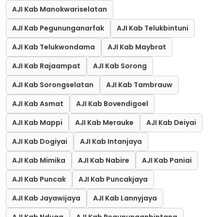
AJI Kab Manokwariselatan
AJI Kab Pegununganarfak
AJI Kab Telukbintuni
AJI Kab Telukwondama
AJI Kab Maybrat
AJI Kab Rajaampat
AJI Kab Sorong
AJI Kab Sorongselatan
AJI Kab Tambrauw
AJI Kab Asmat
AJI Kab Bovendigoel
AJI Kab Mappi
AJI Kab Merauke
AJI Kab Deiyai
AJI Kab Dogiyai
AJI Kab Intanjaya
AJI Kab Mimika
AJI Kab Nabire
AJI Kab Paniai
AJI Kab Puncak
AJI Kab Puncakjaya
AJI Kab Jayawijaya
AJI Kab Lannyjaya