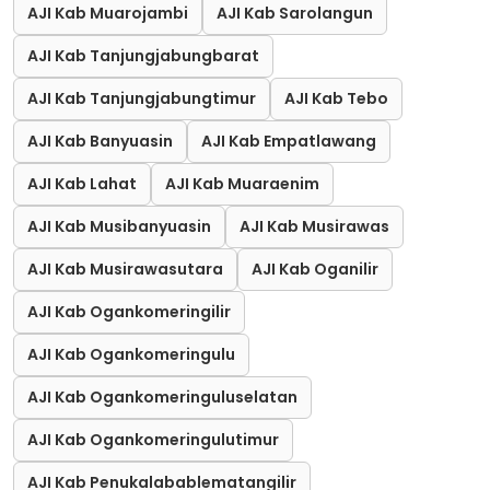
AJI Kab Muarojambi
AJI Kab Sarolangun
AJI Kab Tanjungjabungbarat
AJI Kab Tanjungjabungtimur
AJI Kab Tebo
AJI Kab Banyuasin
AJI Kab Empatlawang
AJI Kab Lahat
AJI Kab Muaraenim
AJI Kab Musibanyuasin
AJI Kab Musirawas
AJI Kab Musirawasutara
AJI Kab Oganilir
AJI Kab Ogankomeringilir
AJI Kab Ogankomeringulu
AJI Kab Ogankomeringuluselatan
AJI Kab Ogankomeringulutimur
AJI Kab Penukalabablematangilir