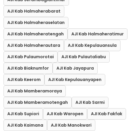
AJI Kab Halmaherabarat
AJI Kab Halmaheraselatan
AJI Kab Halmaheratengah
AJI Kab Halmaheratimur
AJI Kab Halmaherautara
AJI Kab Kepulauansula
AJI Kab Pulaumorotai
AJI Kab Pulautaliabu
AJI Kab Biaknumfor
AJI Kab Jayapura
AJI Kab Keerom
AJI Kab Kepulauanyapen
AJI Kab Mamberamoraya
AJI Kab Mamberamotengah
AJI Kab Sarmi
AJI Kab Supiori
AJI Kab Waropen
AJI Kab Fakfak
AJI Kab Kaimana
AJI Kab Manokwari