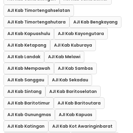
AJI Kab Timortengahselatan
AJI Kab Timortengahutara
AJI Kab Bengkayang
AJI Kab Kapuashulu
AJI Kab Kayongutara
AJI Kab Ketapang
AJI Kab Kuburaya
AJI Kab Landak
AJI Kab Melawi
AJI Kab Mempawah
AJI Kab Sambas
AJI Kab Sanggau
AJI Kab Sekadau
AJI Kab Sintang
AJI Kab Baritoselatan
AJI Kab Baritotimur
AJI Kab Baritoutara
AJI Kab Gunungmas
AJI Kab Kapuas
AJI Kab Katingan
AJI Kab Kot Awaringinbarat