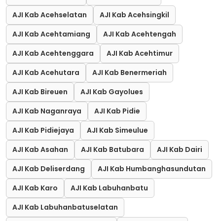
AJI Kab Acehselatan
AJI Kab Acehsingkil
AJI Kab Acehtamiang
AJI Kab Acehtengah
AJI Kab Acehtenggara
AJI Kab Acehtimur
AJI Kab Acehutara
AJI Kab Benermeriah
AJI Kab Bireuen
AJI Kab Gayolues
AJI Kab Naganraya
AJI Kab Pidie
AJI Kab Pidiejaya
AJI Kab Simeulue
AJI Kab Asahan
AJI Kab Batubara
AJI Kab Dairi
AJI Kab Deliserdang
AJI Kab Humbanghasundutan
AJI Kab Karo
AJI Kab Labuhanbatu
AJI Kab Labuhanbatuselatan