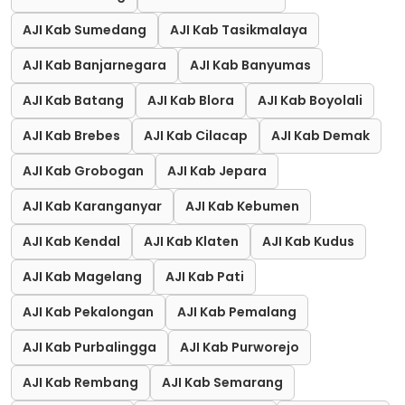
AJI Kab Sumedang
AJI Kab Tasikmalaya
AJI Kab Banjarnegara
AJI Kab Banyumas
AJI Kab Batang
AJI Kab Blora
AJI Kab Boyolali
AJI Kab Brebes
AJI Kab Cilacap
AJI Kab Demak
AJI Kab Grobogan
AJI Kab Jepara
AJI Kab Karanganyar
AJI Kab Kebumen
AJI Kab Kendal
AJI Kab Klaten
AJI Kab Kudus
AJI Kab Magelang
AJI Kab Pati
AJI Kab Pekalongan
AJI Kab Pemalang
AJI Kab Purbalingga
AJI Kab Purworejo
AJI Kab Rembang
AJI Kab Semarang